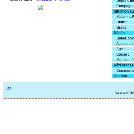
Degré d'ins
Campagne c
Situation a
Maladies/B
Unité :
Grade :
Décès
:
Date/Comm
Acte de dé
Age :
Cause :
Mentionné 
Références
Commentai
Gestion
:
Top
Association Gé