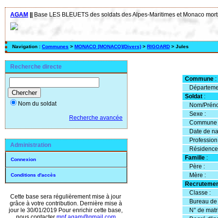
AGAM
||
Base LES BLEUETS des soldats des Alpes-Maritimes et Monaco morts
Navigation :
Communes
>
MONACO [MONACO](Divers)
>
RIGOARD
> Jules
Recherche directe
Commune
:
Départemen
Soldat
:
Nom du soldat
Nom/Préno
Sexe :
Recherche avancée
Commune d
Date de na
Profession
Administration
Résidence
Famille
:
Connexion
Père :
Mère :
Conditions d'accès
Recrutemen
Classe :
Cette base sera régulièrement mise à jour
Bureau de r
grâce à votre contribution. Dernière mise à
N° de matri
jour le 30/01/2019 Pour enrichir cette base,
nous contacter
mpf.agam@gmail.com