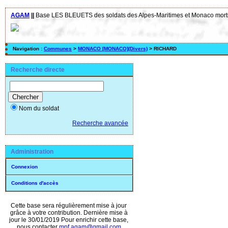
AGAM
||
Base LES BLEUETS des soldats des Alpes-Maritimes et Monaco morts
Navigation :
Communes
>
MONACO [MONACO](Divers)
> RICHARD
Recherche directe
Nom du soldat
Recherche avancée
Administration
Connexion
Conditions d'accès
Cette base sera régulièrement mise à jour
grâce à votre contribution. Dernière mise à
jour le 30/01/2019 Pour enrichir cette base,
nous contacter
mpf.agam@gmail.com